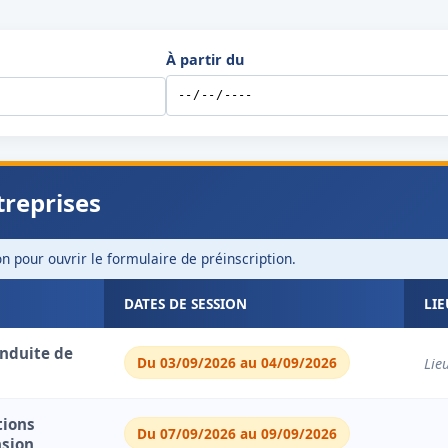
À partir du
treprises
 pour ouvrir le formulaire de préinscription.
DATES DE SESSION
LI
onduite de
Du 03/09/2026 au 04/09/2026
Lie
tions
Du 07/09/2026 au 09/09/2026
nsion