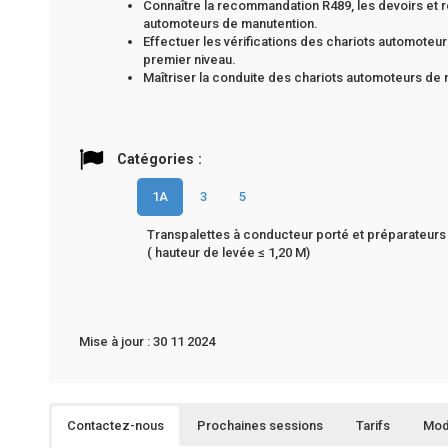
Connaître la recommandation R489, les devoirs et 
automoteurs de manutention.
Effectuer les vérifications des chariots automoteurs
premier niveau.
Maîtriser la conduite des chariots automoteurs de
Catégories :
1A
3
5
Transpalettes à conducteur porté et préparateur
( hauteur de levée ≤ 1,20 M)
Mise à jour : 30 11 2024
Contactez-nous
Prochaines sessions
Tarifs
Mod