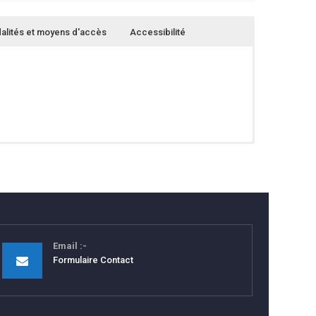
alités et moyens d'accès
Accessibilité
s :
ap.
érent handicap
rovenant de différentes entreprises
la même entreprise
Email
Formulaire Contact