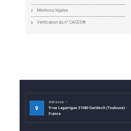
Mentions légales
Vérification du n° CACES®
Adresse
9 rue Lagarrigue 31380 Garidech (Toulouse) -
France