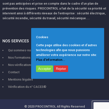
pressenti.
sont pas anticipées et prise en compte dans le cadre d’un plan de
prévention des risques. PROCONTROL a fait de la sécurité sa priorité et
Comme pour les formations inter-entreprises, pour pouvoir
intervient ainsi à différents niveaux de l’entreprise : sécurité électrique,
démarrer la formation,
votre rapidité de réponse sur toutes les
sécurité incendie, sécurité du travail, sécurité mécanique....
questions administratives
permettra d’accélérer le démarrage
de votre formation.
Cas particuliers
Cookies
NOS SERVICES
Cette page utilise des cookies et d’autres
CPF
:
L’ensemble des délais de traitement de dossier sont fixés
technologies afin que nous puissions
Qui sommes-nous ?
MonCompteFormation
par la plateforme
améliorer votre expérience sur notre site:
Nos formations
Plus d'information...
Attention : la plateforme impose un délai de 11 jours ouvrés
Nos vérifications
de réflexion entre notre proposition et le début de la
Accepter
Rejeter
Contact
formation !
Mentions légales
Si vous avez repéré une formation qui vous intéresse, ne perdez
Vérification du n° CACES®
pas de temps pour vous inscrire. N’hésitez pas à nous contacter
directement au 05 31 61 50 06 afin que nous accélérions les
démarches.
Vous êtes acteur de votre demande et seul décisionnaire, les
© 2020
PROCONTROL
All Rights Reserved