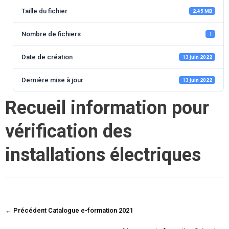
Taille du fichier
2.45 MB
Nombre de fichiers
1
Date de création
13 juin 2022
Dernière mise à jour
13 juin 2022
Recueil information pour
vérification des
installations électriques
Navigation
←
Précédent
Catalogue e-formation 2021
entre